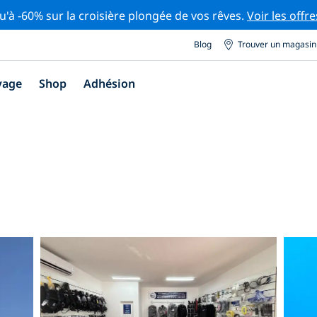
u'à -60% sur la croisière plongée de vos rêves.
Voir les offre
Blog
Trouver un magasin
yage
Shop
Adhésion