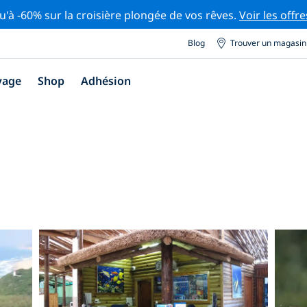
u'à -60% sur la croisière plongée de vos rêves.
Voir les offre
Blog
Trouver un magasin
yage
Shop
Adhésion