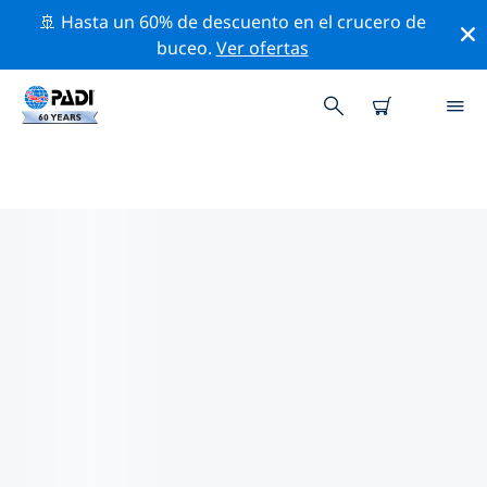
🚢 Hasta un 60% de descuento en el crucero de
buceo.
Ver ofertas
LOS MEJORES SITIOS DE BUCEO
CERCA DE TERRITORIO
BRITÁNICO DEL OCÉANO
ÍNDICO
Actualmente, hay 1 sitio de buceo publicado cerca de
Territorio Británico del Océano Índico, el cual 1 es Lago
inmersión.
Explora los sitios de buceo cercanos a Territorio
Británico del Océano Índico con la ayuda de los filtros
de arriba o el mapa interactivo. También puedes echar