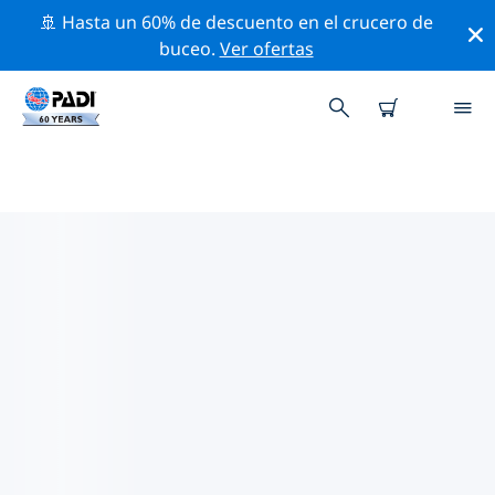
🚢 Hasta un 60% de descuento en el crucero de
buceo.
Ver ofertas
LOS MEJORES SITIOS DE BUCEO
CERCA DE ISLA MAFIA
Actualmente, hay 6 sitios de buceo publicados cerca
de Isla Mafia, de los cuales 5 son Lodo inmersiones, 3
son Playa inmersiones y 3 son Arrecife inmersiones.
Explora los sitios de buceo cercanos a Isla Mafia con la
ayuda de los filtros de arriba o el mapa interactivo.
También puedes echar un vistazo a la página de
información de cada sitio de buceo y emitir tu voto si
ya los has visitado.