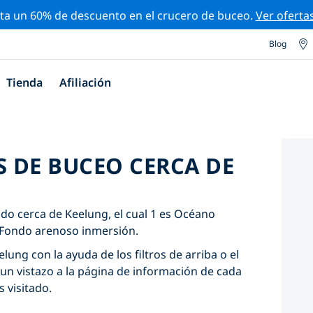
ta un 60% de descuento en el crucero de buceo.
Ver oferta
Blog
Tienda
Afiliación
S DE BUCEO CERCA DE
ado cerca de Keelung, el cual 1 es Océano
s Fondo arenoso inmersión.
lung con la ayuda de los filtros de arriba o el
un vistazo a la página de información de cada
s visitado.