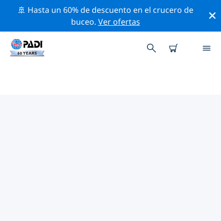
🚢 Hasta un 60% de descuento en el crucero de
buceo.
Ver ofertas
LOS MEJORES SITIOS DE BUCEO
CERCA DE LAGO DE LOS CUATRO
CANTONES
Actualmente, hay 5 sitios de buceo publicados cerca
de Lago de los Cuatro Cantones, de los cuales 5 son
Lago inmersiones, 1 es Playa inmersión y 1 es Fondo
arenoso inmersión.
Explora los sitios de buceo cercanos a Lago de los
Cuatro Cantones con la ayuda de los filtros de arriba o
el mapa interactivo. También puedes echar un vistazo