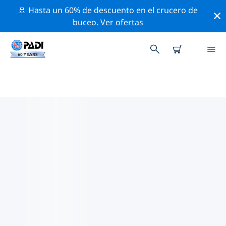
🚢 Hasta un 60% de descuento en el crucero de
buceo.
Ver ofertas
LOS MEJORES SITIOS DE BUCEO
CERCA DE SUECIA
Actualmente, hay 21 sitios de buceo publicados cerca
de Suecia, de los cuales 14 son Pecio inmersiones, 5
son Playa inmersiones y 2 son Cantera inmersiones.
Explora los sitios de buceo cercanos a Suecia con la
ayuda de los filtros de arriba o el mapa interactivo.
También puedes echar un vistazo a la página de
información de cada sitio de buceo y emitir tu voto si
ya los has visitado.