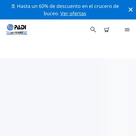
🚢 Hasta un 60% de descuento en el crucero de
buceo.
Ver ofertas
LOS MEJORES SITIOS DE BUCEO
CERCA DE PRETORIA
Actualmente, hay 2 sitios de buceo publicados cerca
de Pretoria, de los cuales 2 son Lago inmersiones, 1 es
Cueva inmersión y 1 es Cantera inmersión.
Explora los sitios de buceo cercanos a Pretoria con la
ayuda de los filtros de arriba o el mapa interactivo.
También puedes echar un vistazo a la página de
información de cada sitio de buceo y emitir tu voto si
ya los has visitado.