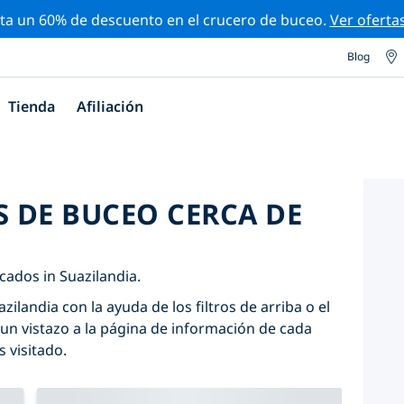
ta un 60% de descuento en el crucero de buceo.
Ver oferta
Blog
Tienda
Afiliación
S DE BUCEO CERCA DE
cados in Suazilandia.
zilandia con la ayuda de los filtros de arriba o el
un vistazo a la página de información de cada
s visitado.