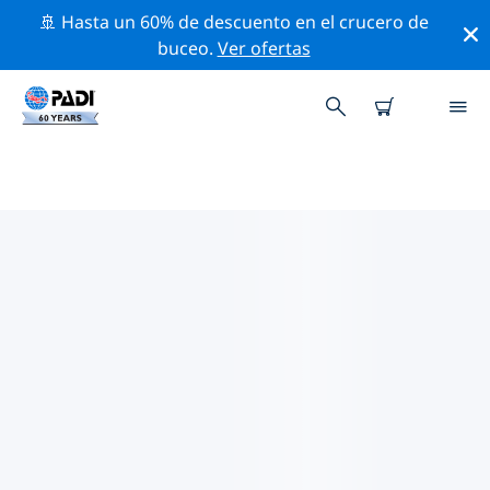
🚢 Hasta un 60% de descuento en el crucero de
buceo.
Ver ofertas
LOS MEJORES SITIOS DE BUCEO
CERCA DE COSMOLEDO
Actualmente no hay sitios de buceo publicados
Cosmoledo.
Explora los sitios de buceo cercanos a Cosmoledo con
la ayuda de los filtros de arriba o el mapa interactivo.
También puedes echar un vistazo a la página de
información de cada sitio de buceo y emitir tu voto si
ya los has visitado.