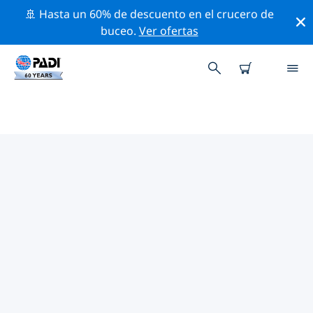
🚢 Hasta un 60% de descuento en el crucero de
buceo.
Ver ofertas
LOS MEJORES SITIOS DE BUCEO
CERCA DE RAROGTONGA
Actualmente no hay sitios de buceo publicados in
Rarogtonga.
Explora los sitios de buceo cercanos a Rarogtonga con
la ayuda de los filtros de arriba o el mapa interactivo.
También puedes echar un vistazo a la página de
información de cada sitio de buceo y emitir tu voto si
ya los has visitado.