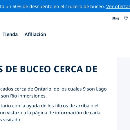
ta un 60% de descuento en el crucero de buceo.
Ver oferta
Blog
Tienda
Afiliación
S DE BUCEO CERCA DE
icados cerca de Ontario, de los cuales 9 son Lago
 son Río inmersiones.
ario con la ayuda de los filtros de arriba o el
un vistazo a la página de información de cada
s visitado.