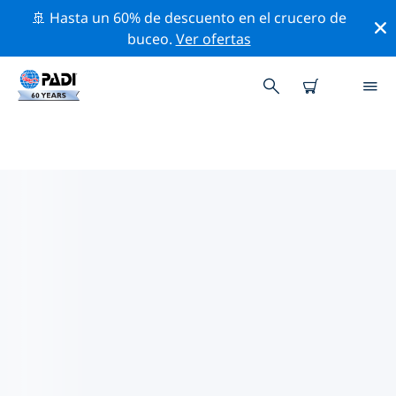
🚢 Hasta un 60% de descuento en el crucero de
buceo.
Ver ofertas
LOS MEJORES SITIOS DE BUCEO
CERCA DE MANITOBA
Actualmente no hay sitios de buceo publicados in
Manitoba.
Explora los sitios de buceo cercanos a Manitoba con la
ayuda de los filtros de arriba o el mapa interactivo.
También puedes echar un vistazo a la página de
información de cada sitio de buceo y emitir tu voto si
ya los has visitado.