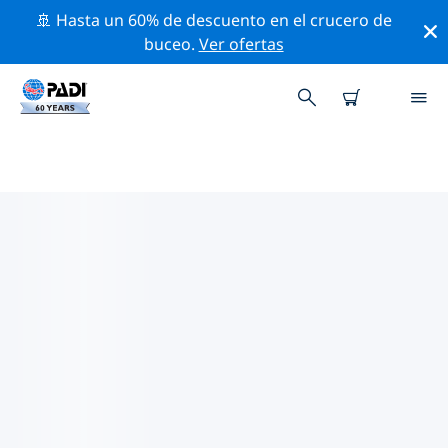
🚢 Hasta un 60% de descuento en el crucero de
buceo.
Ver ofertas
LOS MEJORES SITIOS DE BUCEO
CERCA DE ATOLÓN HAA ALIF
Actualmente no hay sitios de buceo publicados in
Atolón Haa Alif.
Explora los sitios de buceo cercanos a Atolón Haa Alif
con la ayuda de los filtros de arriba o el mapa
interactivo. También puedes echar un vistazo a la
página de información de cada sitio de buceo y emitir
tu voto si ya los has visitado.