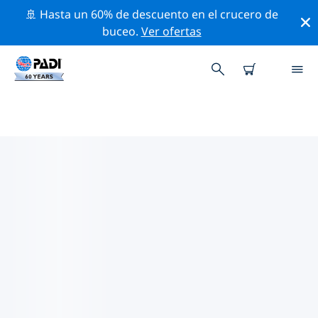
🚢 Hasta un 60% de descuento en el crucero de
buceo.
Ver ofertas
LOS MEJORES SITIOS DE BUCEO
CERCA DE KWAZULU-NATAL
Actualmente, hay 27 sitios de buceo publicados cerca
de KwaZulu-Natal, de los cuales 25 son Arrecife
inmersiones, 11 son Océano inmersiones y 10 son
Deriva inmersiones.
Explora los sitios de buceo cercanos a KwaZulu-Natal
con la ayuda de los filtros de arriba o el mapa
interactivo. También puedes echar un vistazo a la
página de información de cada sitio de buceo y emitir