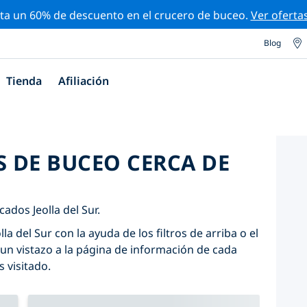
ta un 60% de descuento en el crucero de buceo.
Ver oferta
Blog
Tienda
Afiliación
S DE BUCEO CERCA DE
ados Jeolla del Sur.
la del Sur con la ayuda de los filtros de arriba o el
un vistazo a la página de información de cada
s visitado.