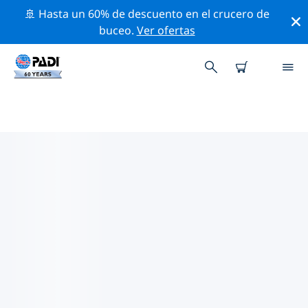
🚢 Hasta un 60% de descuento en el crucero de
buceo.
Ver ofertas
LOS MEJORES SITIOS DE BUCEO
CERCA DE REGGIO EMILIA
Actualmente no hay sitios de buceo publicados Reggio
Emilia.
Explora los sitios de buceo cercanos a Reggio Emilia
con la ayuda de los filtros de arriba o el mapa
interactivo. También puedes echar un vistazo a la
página de información de cada sitio de buceo y emitir
tu voto si ya los has visitado.