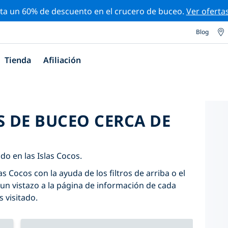
ta un 60% de descuento en el crucero de buceo.
Ver oferta
Blog
Tienda
Afiliación
S DE BUCEO CERCA DE
do en las Islas Cocos.
as Cocos con la ayuda de los filtros de arriba o el
un vistazo a la página de información de cada
s visitado.