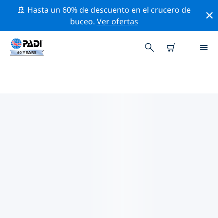
🚢 Hasta un 60% de descuento en el crucero de
buceo.
Ver ofertas
LOS MEJORES SITIOS DE BUCEO
CERCA DE ISHIGAKI
Actualmente no hay sitios de buceo publicados in
Ishigaki.
Explora los sitios de buceo cercanos a Ishigaki con la
ayuda de los filtros de arriba o el mapa interactivo.
También puedes echar un vistazo a la página de
información de cada sitio de buceo y emitir tu voto si
ya los has visitado.