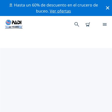
🚢 Hasta un 60% de descuento en el crucero de
buceo.
Ver ofertas
LOS MEJORES SITIOS DE BUCEO
CERCA DE SANUR
Actualmente, hay 1 sitio de buceo publicado cerca de
Sanur, el cual 1 es Fondo arenoso inmersión.
Explora los sitios de buceo cercanos a Sanur con la
ayuda de los filtros de arriba o el mapa interactivo.
También puedes echar un vistazo a la página de
información de cada sitio de buceo y emitir tu voto si
ya los has visitado.