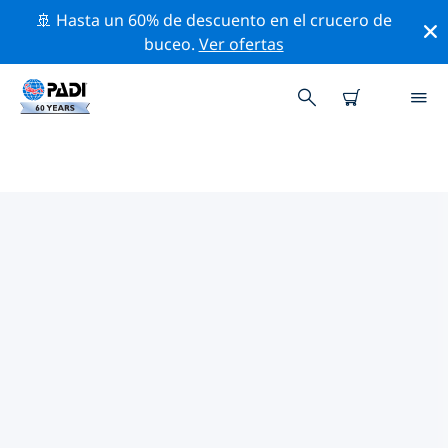
🚢 Hasta un 60% de descuento en el crucero de
buceo.
Ver ofertas
LOS MEJORES SITIOS DE BUCEO
CERCA DE GYEONGGI-DO
Actualmente, hay 1 sitio de buceo publicado cerca de
Gyeonggi-do, el cual 1 es Piscina inmersión.
Explora los sitios de buceo cercanos a Gyeonggi-do
con la ayuda de los filtros de arriba o el mapa
interactivo. También puedes echar un vistazo a la
página de información de cada sitio de buceo y emitir
tu voto si ya los has visitado.