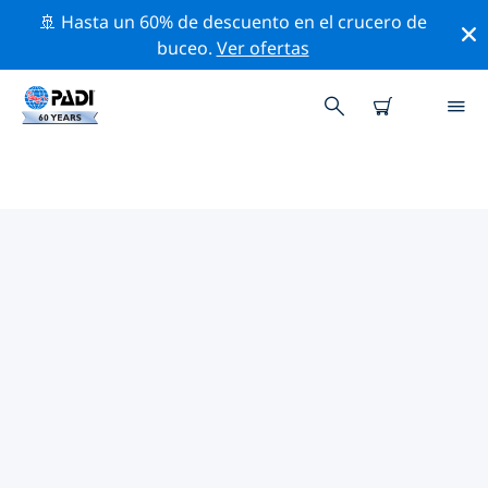
🚢 Hasta un 60% de descuento en el crucero de
buceo.
Ver ofertas
LOS MEJORES SITIOS DE BUCEO
CERCA DE SITIA
Actualmente no hay sitios de buceo publicados Sitia.
Explora los sitios de buceo cercanos a Sitia con la
ayuda de los filtros de arriba o el mapa interactivo.
También puedes echar un vistazo a la página de
información de cada sitio de buceo y emitir tu voto si
ya los has visitado.