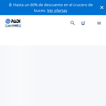
🚢 Hasta un 60% de descuento en el crucero de
buceo.
Ver ofertas
LOS MEJORES SITIOS DE BUCEO
CERCA DE VOLIVOLI
Actualmente no hay sitios de buceo publicados
Volivoli.
Explora los sitios de buceo cercanos a Volivoli con la
ayuda de los filtros de arriba o el mapa interactivo.
También puedes echar un vistazo a la página de
información de cada sitio de buceo y emitir tu voto si
ya los has visitado.