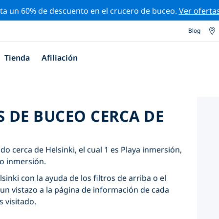
ta un 60% de descuento en el crucero de buceo.
Ver oferta
Blog
Tienda
Afiliación
S DE BUCEO CERCA DE
do cerca de Helsinki, el cual 1 es Playa inmersión,
io inmersión.
inki con la ayuda de los filtros de arriba o el
un vistazo a la página de información de cada
s visitado.