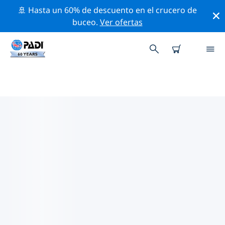
🚢 Hasta un 60% de descuento en el crucero de
buceo.
Ver ofertas
LOS MEJORES SITIOS DE BUCEO
CERCA DE PORTSMOUTH
Actualmente, hay 5 sitios de buceo publicados cerca
de Portsmouth, de los cuales 4 son Océano
inmersiones, 2 son Playa inmersiones y 1 es Fondo
arenoso inmersión.
Explora los sitios de buceo cercanos a Portsmouth con
la ayuda de los filtros de arriba o el mapa interactivo.
También puedes echar un vistazo a la página de
información de cada sitio de buceo y emitir tu voto si