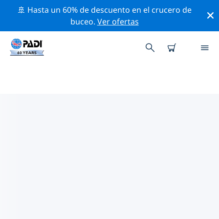
🚢 Hasta un 60% de descuento en el crucero de
buceo.
Ver ofertas
LOS MEJORES SITIOS DE BUCEO
CERCA DE MARATHON
Actualmente no hay sitios de buceo publicados
Marathon.
Explora los sitios de buceo cercanos a Marathon con la
ayuda de los filtros de arriba o el mapa interactivo.
También puedes echar un vistazo a la página de
información de cada sitio de buceo y emitir tu voto si
ya los has visitado.