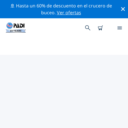
🚢 Hasta un 60% de descuento en el crucero de
buceo.
Ver ofertas
LOS MEJORES SITIOS DE BUCEO
CERCA DE MANSFIELD
Actualmente no hay sitios de buceo publicados
Mansfield.
Explora los sitios de buceo cercanos a Mansfield con la
ayuda de los filtros de arriba o el mapa interactivo.
También puedes echar un vistazo a la página de
información de cada sitio de buceo y emitir tu voto si
ya los has visitado.