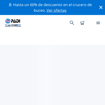
🚢 Hasta un 60% de descuento en el crucero de
buceo.
Ver ofertas
LOS MEJORES SITIOS DE BUCEO
CERCA DE LUBBOCK
Actualmente no hay sitios de buceo publicados
Lubbock.
Explora los sitios de buceo cercanos a Lubbock con la
ayuda de los filtros de arriba o el mapa interactivo.
También puedes echar un vistazo a la página de
información de cada sitio de buceo y emitir tu voto si
ya los has visitado.