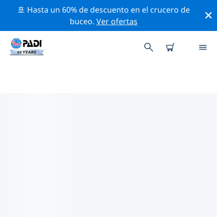
🚢 Hasta un 60% de descuento en el crucero de
buceo.
Ver ofertas
LOS MEJORES SITIOS DE BUCEO
CERCA DE ALLENTOWN
Actualmente, hay 3 sitios de buceo publicados cerca
de Allentown, de los cuales 3 son Cantera inmersiones,
2 son Pecio inmersiones y 1 es Lago inmersión.
Explora los sitios de buceo cercanos a Allentown con la
ayuda de los filtros de arriba o el mapa interactivo.
También puedes echar un vistazo a la página de
información de cada sitio de buceo y emitir tu voto si
ya los has visitado.