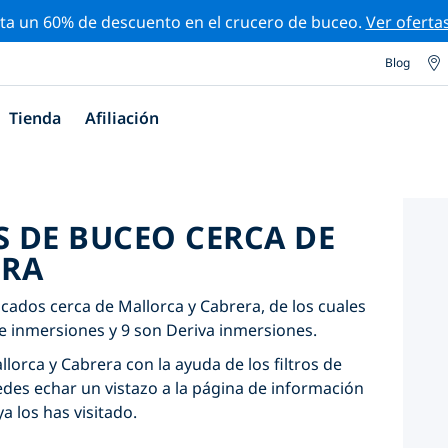
ta un 60% de descuento en el crucero de buceo.
Ver oferta
Blog
Tienda
Afiliación
S DE BUCEO CERCA DE
ERA
icados cerca de Mallorca y Cabrera, de los cuales
e inmersiones y 9 son Deriva inmersiones.
llorca y Cabrera con la ayuda de los filtros de
edes echar un vistazo a la página de información
ya los has visitado.