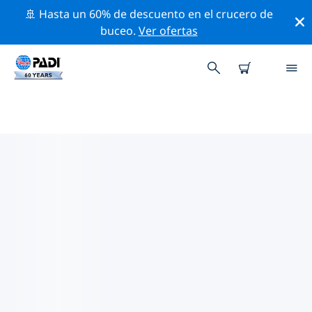
🚢 Hasta un 60% de descuento en el crucero de
buceo.
Ver ofertas
LOS MEJORES SITIOS DE BUCEO
CERCA DE ESCOCIA
Actualmente, hay 19 sitios de buceo publicados cerca
de Escocia, de los cuales 12 son Arrecife inmersiones,
10 son Pared inmersiones y 8 son Brazo de mar
inmersiones.
Explora los sitios de buceo cercanos a Escocia con la
ayuda de los filtros de arriba o el mapa interactivo.
También puedes echar un vistazo a la página de
información de cada sitio de buceo y emitir tu voto si