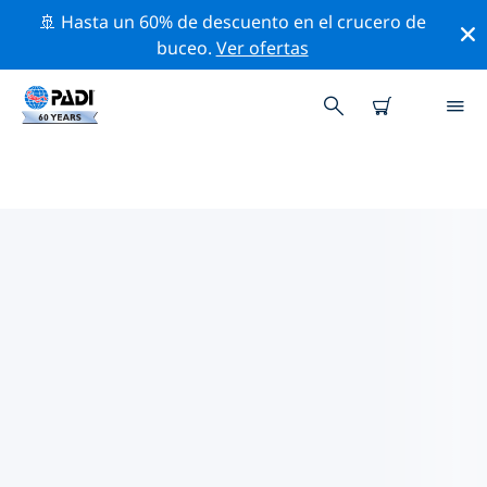
🚢 Hasta un 60% de descuento en el crucero de
buceo.
Ver ofertas
LOS MEJORES SITIOS DE BUCEO
CERCA DE EPIRO
Actualmente, hay 1 sitio de buceo publicado cerca de
Epiro, el cual 1 es Caverna inmersión, 1 es Océano
inmersión y 1 es Pared inmersión.
Explora los sitios de buceo cercanos a Epiro con la
ayuda de los filtros de arriba o el mapa interactivo.
También puedes echar un vistazo a la página de
información de cada sitio de buceo y emitir tu voto si
ya los has visitado.