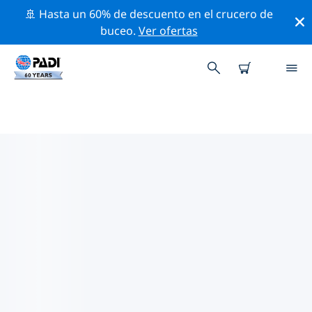
🚢 Hasta un 60% de descuento en el crucero de
buceo.
Ver ofertas
LOS MEJORES SITIOS DE BUCEO
CERCA DE ISLA SANTA CRUZ
Actualmente, hay 6 sitios de buceo publicados cerca
de Isla Santa Cruz, de los cuales 5 son Océano
inmersiones, 5 son Pared inmersiones y 4 son Arrecife
inmersiones.
Explora los sitios de buceo cercanos a Isla Santa Cruz
con la ayuda de los filtros de arriba o el mapa
interactivo. También puedes echar un vistazo a la
página de información de cada sitio de buceo y emitir