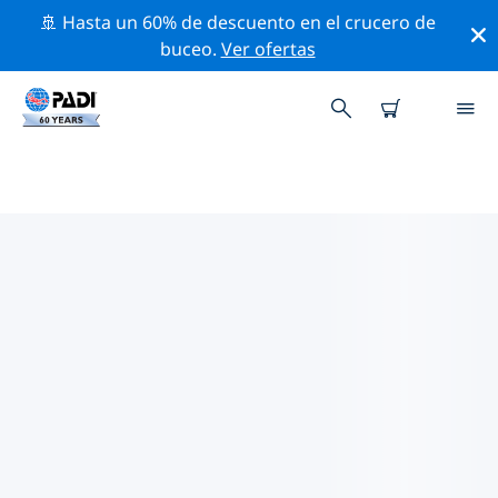
🚢 Hasta un 60% de descuento en el crucero de
buceo.
Ver ofertas
LOS MEJORES SITIOS DE BUCEO
CERCA DE DAKOTA DEL SUR
Actualmente no hay sitios de buceo publicados in
Dakota del Sur.
Explora los sitios de buceo cercanos a Dakota del Sur
con la ayuda de los filtros de arriba o el mapa
interactivo. También puedes echar un vistazo a la
página de información de cada sitio de buceo y emitir
tu voto si ya los has visitado.