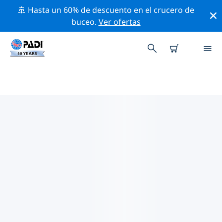
🚢 Hasta un 60% de descuento en el crucero de
buceo.
Ver ofertas
LOS MEJORES SITIOS DE BUCEO
CERCA DE QUEPOS
Actualmente no hay sitios de buceo publicados
Quepos.
Explora los sitios de buceo cercanos a Quepos con la
ayuda de los filtros de arriba o el mapa interactivo.
También puedes echar un vistazo a la página de
información de cada sitio de buceo y emitir tu voto si
ya los has visitado.