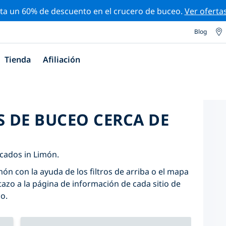
ta un 60% de descuento en el crucero de buceo.
Ver oferta
Blog
Tienda
Afiliación
S DE BUCEO CERCA DE
cados in Limón.
món con la ayuda de los filtros de arriba o el mapa
tazo a la página de información de cada sitio de
do.