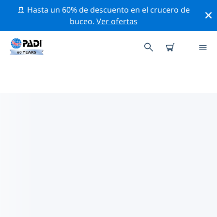
🚢 Hasta un 60% de descuento en el crucero de
buceo.
Ver ofertas
LOS MEJORES SITIOS DE BUCEO
CERCA DE DAEJEON
Actualmente no hay sitios de buceo publicados
Daejeon.
Explora los sitios de buceo cercanos a Daejeon con la
ayuda de los filtros de arriba o el mapa interactivo.
También puedes echar un vistazo a la página de
información de cada sitio de buceo y emitir tu voto si
ya los has visitado.