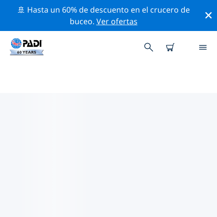
🚢 Hasta un 60% de descuento en el crucero de
buceo.
Ver ofertas
LOS MEJORES SITIOS DE BUCEO
CERCA DE ASAN
Actualmente no hay sitios de buceo publicados Asan.
Explora los sitios de buceo cercanos a Asan con la
ayuda de los filtros de arriba o el mapa interactivo.
También puedes echar un vistazo a la página de
información de cada sitio de buceo y emitir tu voto si
ya los has visitado.