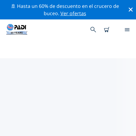
🚢 Hasta un 60% de descuento en el crucero de
buceo.
Ver ofertas
LOS MEJORES SITIOS DE BUCEO
CERCA DE CIUDAD DE PANAMA
Actualmente no hay sitios de buceo publicados in
ciudad de Panama.
Explora los sitios de buceo cercanos a ciudad de
Panama con la ayuda de los filtros de arriba o el mapa
interactivo. También puedes echar un vistazo a la
página de información de cada sitio de buceo y emitir
tu voto si ya los has visitado.