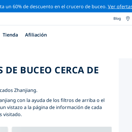
ta un 60% de descuento en el crucero de buceo.
Ver oferta
Blog
Tienda
Afiliación
S DE BUCEO CERCA DE
icados Zhanjiang.
njiang con la ayuda de los filtros de arriba o el
un vistazo a la página de información de cada
s visitado.