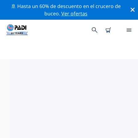
🚢 Hasta un 60% de descuento en el crucero de
buceo.
Ver ofertas
LOS MEJORES SITIOS DE BUCEO
CERCA DE LOS MOLLES
Actualmente, hay 4 sitios de buceo publicados cerca
de Los Molles, de los cuales 4 son Pared inmersiones,
3 son Océano inmersiones y 2 son Caverna
inmersiones.
Explora los sitios de buceo cercanos a Los Molles con
la ayuda de los filtros de arriba o el mapa interactivo.
También puedes echar un vistazo a la página de
información de cada sitio de buceo y emitir tu voto si