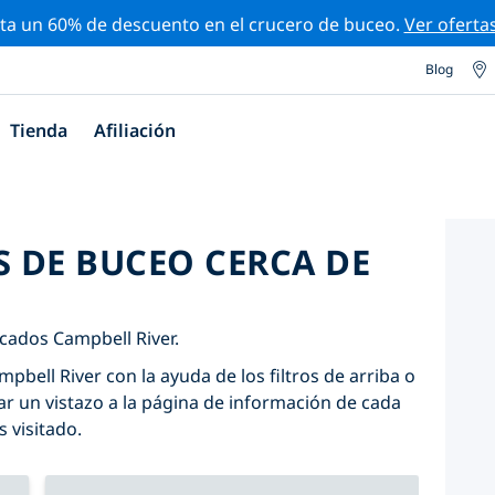
ta un 60% de descuento en el crucero de buceo.
Ver oferta
Blog
Tienda
Afiliación
S DE BUCEO CERCA DE
cados Campbell River.
pbell River con la ayuda de los filtros de arriba o
r un vistazo a la página de información de cada
s visitado.