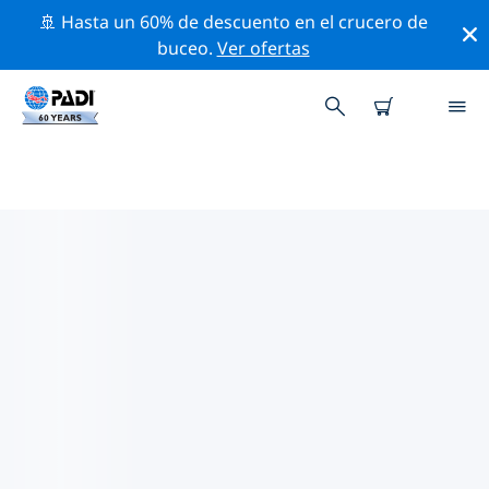
🚢 Hasta un 60% de descuento en el crucero de
buceo.
Ver ofertas
LOS MEJORES SITIOS DE BUCEO
CERCA DE BAURU
Actualmente no hay sitios de buceo publicados Bauru.
Explora los sitios de buceo cercanos a Bauru con la
ayuda de los filtros de arriba o el mapa interactivo.
También puedes echar un vistazo a la página de
información de cada sitio de buceo y emitir tu voto si
ya los has visitado.