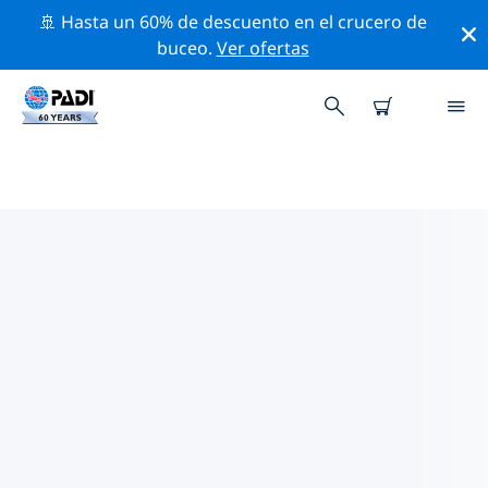
🚢 Hasta un 60% de descuento en el crucero de
buceo.
Ver ofertas
LOS MEJORES SITIOS DE BUCEO
CERCA DE AQABA
Actualmente no hay sitios de buceo publicados Aqaba.
Explora los sitios de buceo cercanos a Aqaba con la
ayuda de los filtros de arriba o el mapa interactivo.
También puedes echar un vistazo a la página de
información de cada sitio de buceo y emitir tu voto si
ya los has visitado.