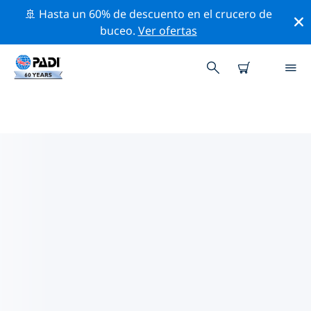
🚢 Hasta un 60% de descuento en el crucero de
buceo.
Ver ofertas
TIENDAS DE BUCEO PADI ONNA
Encuentra la tienda de buceo PADI Onna que se ajuste
a tus necesidades. Para ello, utiliza los filtros
anteriores o el mapa interactivo. Todos nuestros
centros de buceo Onna ofrecen una formación
excepcional, un montón de actividades divertidas y se
adhieren a las estrictas normas de calidad de PADI.