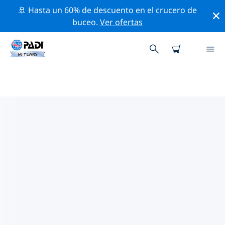
🚢 Hasta un 60% de descuento en el crucero de
buceo.
Ver ofertas
LAS MEJORES ACTIVIDADES DE
CONSERVACIÓN CERCA DE
LUISIANA
Descubre las actividades de conservación cerca de
Luisiana con la ayuda de los filtros de arriba o con el
mapa interactivo.