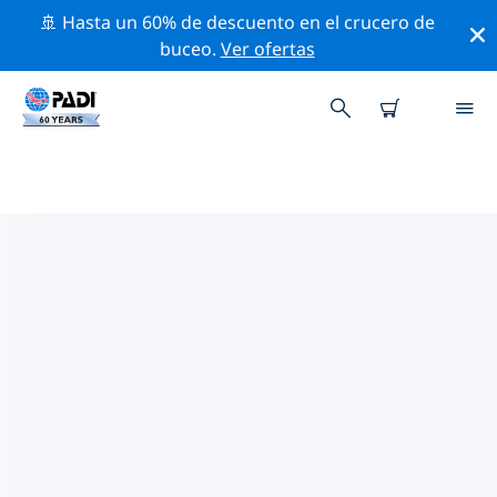
🚢 Hasta un 60% de descuento en el crucero de
buceo.
Ver ofertas
LAS MEJORES ACTIVIDADES DE
CONSERVACIÓN CERCA DE
REPÚBLICA DE MAURICIO
Descubre las actividades de conservación cerca de
República de Mauricio con la ayuda de los filtros de
arriba o con el mapa interactivo.