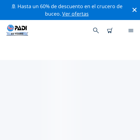
🚢 Hasta un 60% de descuento en el crucero de
buceo.
Ver ofertas
LAS MEJORES ACTIVIDADES DE
CONSERVACIÓN CERCA DE
PLAKIAS
Descubre las actividades de conservación cerca de
Plakias con la ayuda de los filtros de arriba o con el
mapa interactivo.