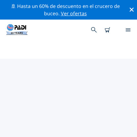
🚢 Hasta un 60% de descuento en el crucero de
buceo.
Ver ofertas
LAS MEJORES ACTIVIDADES DE
CONSERVACIÓN CERCA DE KOH
TAO
Descubre las actividades de conservación cerca de
Koh Tao con la ayuda de los filtros de arriba o con el
mapa interactivo.