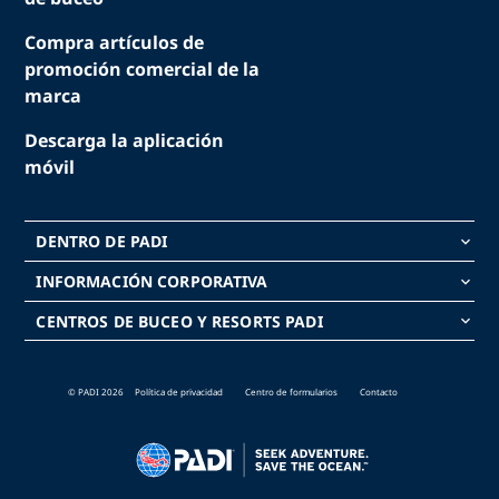
Compra artículos de
promoción comercial de la
marca
Descarga la aplicación
móvil
DENTRO DE PADI
keyboard_arrow_down
INFORMACIÓN CORPORATIVA
keyboard_arrow_down
CENTROS DE BUCEO Y RESORTS PADI
keyboard_arrow_down
© PADI 2026
Política de privacidad
Centro de formularios
Contacto